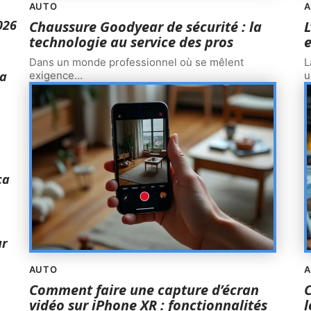
AUTO
A
026
Chaussure Goodyear de sécurité : la
L
technologie au service des pros
e
Dans un monde professionnel où se mêlent
L
la
exigence
…
u
ça
ur
AUTO
A
Comment faire une capture d’écran
C
vidéo sur iPhone XR : fonctionnalités
l