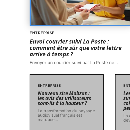
ENTREPRISE
Envoi courrier suivi La Poste :
comment être sûr que votre lettre
arrive à temps ?
Envoyer un courrier suivi par La Poste ne
…
ENTREPRISE
EN
Nouveau site Mobzax :
Le
les avis des utilisateurs
sur
sont-ils à la hauteur ?
col
pen
La transformation du paysage
audiovisuel français est
La 
marquée
…
dev