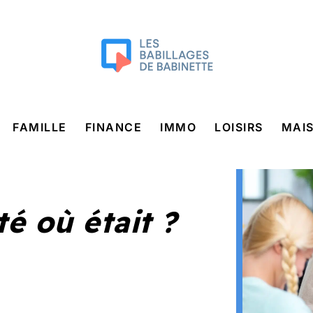
FAMILLE
FINANCE
IMMO
LOISIRS
MAI
é où était ?