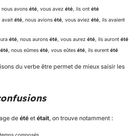
, nous avons
été
, vous avez
été
, ils ont
été
il avait
été
, nous avions
été
, vous aviez
été
, ils avaient
 aura
été
, nous aurons
été
, vous aurez
été
, ils auront
été
t
été
, nous eûmes
été
, vous eûtes
été
, ils eurent
été
isons du verbe être permet de mieux saisir les
confusions
usage de
été
et
était
, on trouve notamment :
s temps composés.