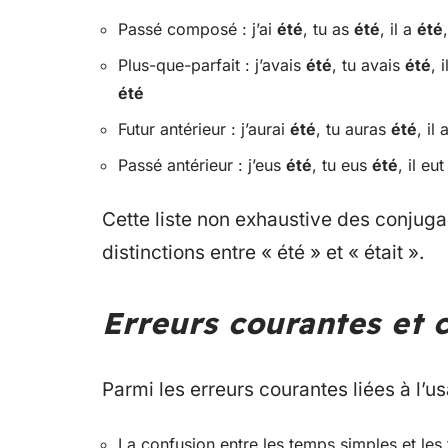
Passé composé : j’ai
été
, tu as
été
, il a
été
Plus-que-parfait : j’avais
été
, tu avais
été
, 
été
Futur antérieur : j’aurai
été
, tu auras
été
, il
Passé antérieur : j’eus
été
, tu eus
été
, il eu
Cette liste non exhaustive des conjuga
distinctions entre « été » et « était ».
Erreurs courantes et 
Parmi les erreurs courantes liées à l’
La confusion entre les temps simples et le