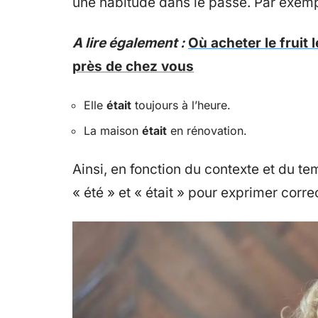
une habitude dans le passé. Par exemp
A lire également :
Où acheter le fruit
près de chez vous
Elle
était
toujours à l’heure.
La maison
était
en rénovation.
Ainsi, en fonction du contexte et du te
« été » et « était » pour exprimer corr