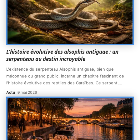
L’histoire évolutive des alsophis antiguae : un
serpenteau au destin incroyable
L'existence du serpenteau Alsophis antiguae, bien que
méconnue du grand public, incarne un chapitre fascinant de
l'histoire évolutive des reptiles des Caraïbes. Ce serpent,
…
Actu
9 mai 2026