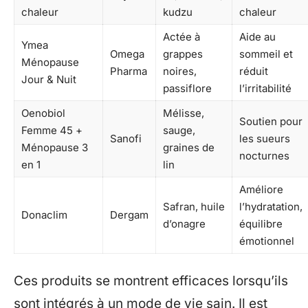
chaleur
kudzu
chaleur
Actée à
Aide au
Ymea
Omega
grappes
sommeil et
Ménopause
Pharma
noires,
réduit
Jour & Nuit
passiflore
l’irritabilité
Oenobiol
Mélisse,
Soutien pour
Femme 45 +
sauge,
Sanofi
les sueurs
Ménopause 3
graines de
nocturnes
en 1
lin
Améliore
Safran, huile
l’hydratation,
Donaclim
Dergam
d’onagre
équilibre
émotionnel
Ces produits se montrent efficaces lorsqu’ils
sont intégrés à un mode de vie sain. Il est