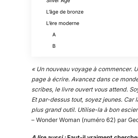
Silver Age
L’âge de bronze
L’ère moderne
A
B
« Un nouveau voyage à commencer. Un
page à écrire. Avancez dans ce monde e
scribes, le livre ouvert vous attend. S
Et par-dessus tout, soyez jeunes. Car 
plus grand outil. Utilise-la à bon escien
– Wonder Woman (numéro 62) par Geo
A lire aussi :
Faut-il vraiment chercher