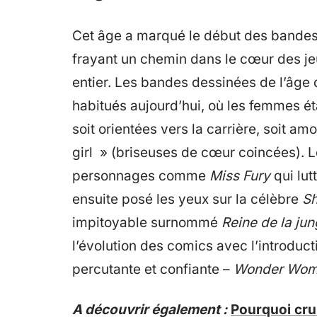
Cet âge a marqué le début des band
frayant un chemin dans le cœur des j
entier. Les bandes dessinées de l’âge d
habitués aujourd’hui, où les femmes é
soit orientées vers la carrière, soit am
girl » (briseuses de cœur coincées). L
personnages comme
Miss Fury
qui lut
ensuite posé les yeux sur la célèbre
S
impitoyable surnommé
Reine de la jun
l’évolution des comics avec l’introduct
percutante et confiante –
Wonder Wo
A découvrir également :
Pourquoi cru