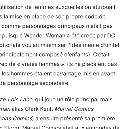
tilisation de femmes auxquelles on attribuait
ès la mise en place de son propre code de
ter comme personnages principaux n’était pas
ant puisque Wonder Woman a été créée par DC
itoriale voulait minimiser l’idée même d’un tel
 principalement composé d’enfants). C’était
ec de « vraies femmes ». Ils ne plaçaient pas
; les hommes étaient davantage mis en avant
e de personnage secondaire.
ste
Lois Lane
, qui joue un rôle principal mais
rman
alias Clark Kent.
Marvel Comics
Atlas Comics
) a ensuite présenté sa première
n Storm. Marvel Comics était aux antipodes de