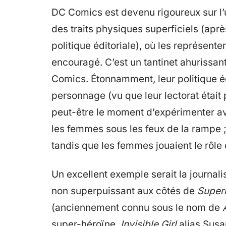
DC Comics est devenu rigoureux sur l’u
des traits physiques superficiels (apr
politique éditoriale), où les représen
encouragé. C’est un tantinet ahuriss
Comics. Étonnamment, leur politique éd
personnage (vu que leur lectorat était
peut-être le moment d’expérimenter av
les femmes sous les feux de la rampe 
tandis que les femmes jouaient le rôl
Un excellent exemple serait la journali
non superpuissant aux côtés de
Supe
(anciennement connu sous le nom de
super-héroïne,
Invisible Girl
alias Susa