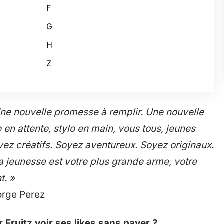
F
G
H
Z
e nouvelle promesse à remplir. Une nouvelle
n attente, stylo en main, vous tous, jeunes
oyez créatifs. Soyez aventureux. Soyez originaux.
la jeunesse est votre plus grande arme, votre
t. »
rge Perez
 Fruitz voir ses likes sans payer ?