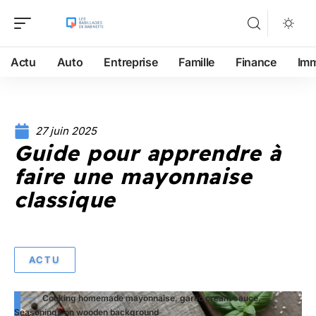
Actu
Auto
Entreprise
Famille
Finance
Im
27 juin 2025
Guide pour apprendre à
faire une mayonnaise
classique
ACTU
Cooking homemade mayonnaise, garlic cream sauce.
Seasonings on wooden background