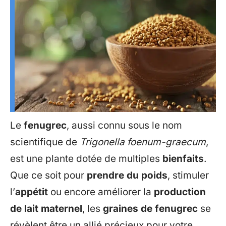
Le
fenugrec
, aussi connu sous le nom
scientifique de
Trigonella foenum-graecum
,
est une plante dotée de multiples
bienfaits
.
Que ce soit pour
prendre du poids
, stimuler
l’
appétit
ou encore améliorer la
production
de lait maternel
, les
graines de fenugrec
se
révèlent être un allié précieux pour votre