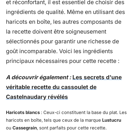
et réconfortant, il est essentiel de choisir des
ingrédients de qualité. Même en utilisant des
haricots en boîte, les autres composants de
la recette doivent être soigneusement
sélectionnés pour garantir une richesse de
goût incomparable. Voici les ingrédients
principaux nécessaires pour cette recette :
A découvrir également :
Les secrets d'une
véritable recette du cassoulet de
Castelnaudary révélés
Haricots blancs
: Ceux-ci constituent la base du plat. Les
haricots en boîte, tels que ceux de la marque
Lustucru
ou
Cassegrain
, sont parfaits pour cette recette.