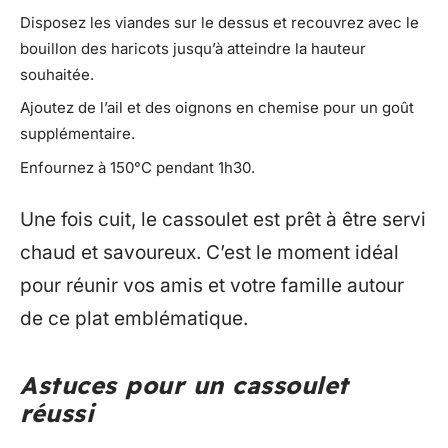
Disposez les viandes sur le dessus et recouvrez avec le
bouillon des haricots jusqu’à atteindre la hauteur
souhaitée.
Ajoutez de l’ail et des oignons en chemise pour un goût
supplémentaire.
Enfournez à 150°C pendant 1h30.
Une fois cuit, le cassoulet est prêt à être servi
chaud et savoureux. C’est le moment idéal
pour réunir vos amis et votre famille autour
de ce plat emblématique.
Astuces pour un cassoulet
réussi