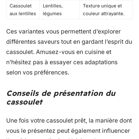
Cassoulet
Lentilles,
Texture unique et
aux lentilles
légumes
couleur attrayante.
Ces variantes vous permettent d’explorer
différentes saveurs tout en gardant l’esprit du
cassoulet. Amusez-vous en cuisine et
n’hésitez pas à essayer ces adaptations
selon vos préférences.
Conseils de présentation du
cassoulet
Une fois votre cassoulet prêt, la manière dont
vous le présentez peut également influencer