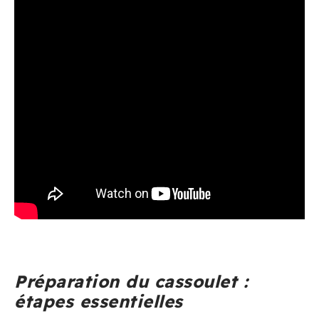
Préparation du cassoulet :
étapes essentielles