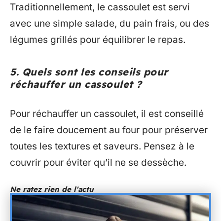
Traditionnellement, le cassoulet est servi
avec une simple salade, du pain frais, ou des
légumes grillés pour équilibrer le repas.
5. Quels sont les conseils pour
réchauffer un cassoulet ?
Pour réchauffer un cassoulet, il est conseillé
de le faire doucement au four pour préserver
toutes les textures et saveurs. Pensez à le
couvrir pour éviter qu’il ne se dessèche.
Ne ratez rien de l'actu