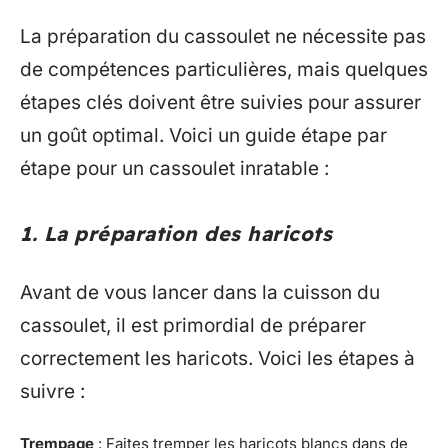
La préparation du cassoulet ne nécessite pas
de compétences particulières, mais quelques
étapes clés doivent être suivies pour assurer
un goût optimal. Voici un guide étape par
étape pour un cassoulet inratable :
1. La préparation des haricots
Avant de vous lancer dans la cuisson du
cassoulet, il est primordial de préparer
correctement les haricots. Voici les étapes à
suivre :
Trempage
: Faites tremper les haricots blancs dans de