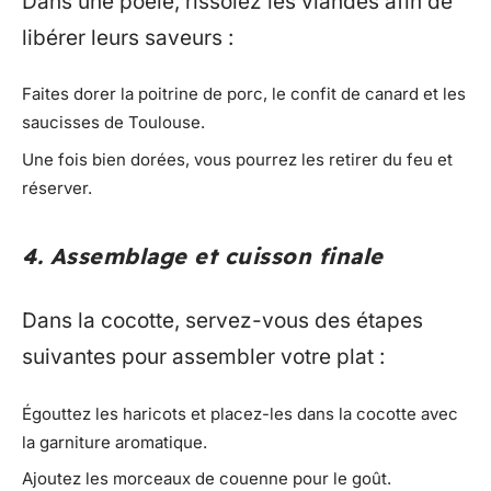
Dans une poêle, rissolez les viandes afin de
libérer leurs saveurs :
Faites dorer la poitrine de porc, le confit de canard et les
saucisses de Toulouse.
Une fois bien dorées, vous pourrez les retirer du feu et
réserver.
4. Assemblage et cuisson finale
Dans la cocotte, servez-vous des étapes
suivantes pour assembler votre plat :
Égouttez les haricots et placez-les dans la cocotte avec
la garniture aromatique.
Ajoutez les morceaux de couenne pour le goût.