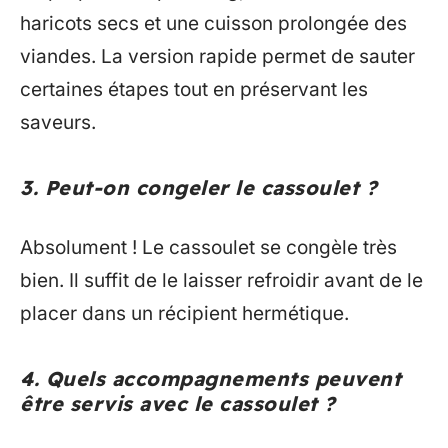
haricots secs et une cuisson prolongée des
viandes. La version rapide permet de sauter
certaines étapes tout en préservant les
saveurs.
3. Peut-on congeler le cassoulet ?
Absolument ! Le cassoulet se congèle très
bien. Il suffit de le laisser refroidir avant de le
placer dans un récipient hermétique.
4. Quels accompagnements peuvent
être servis avec le cassoulet ?