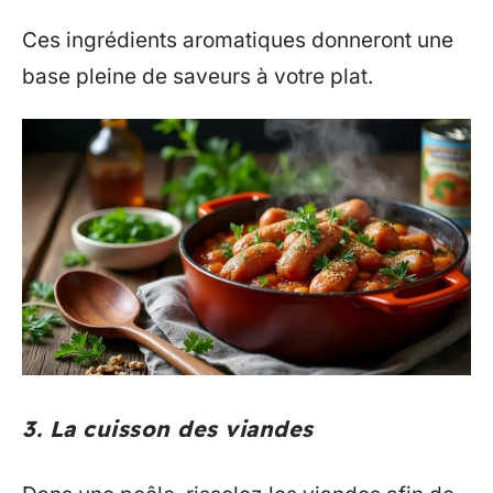
Ces ingrédients aromatiques donneront une
base pleine de saveurs à votre plat.
3. La cuisson des viandes