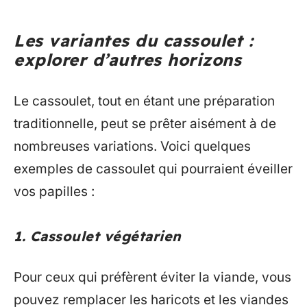
Les variantes du cassoulet :
explorer d’autres horizons
Le cassoulet, tout en étant une préparation
traditionnelle, peut se prêter aisément à de
nombreuses variations. Voici quelques
exemples de cassoulet qui pourraient éveiller
vos papilles :
1. Cassoulet végétarien
Pour ceux qui préfèrent éviter la viande, vous
pouvez remplacer les haricots et les viandes