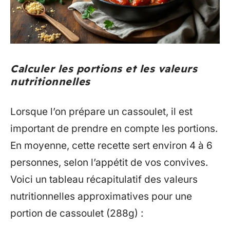
Calculer les portions et les valeurs
nutritionnelles
Lorsque l’on prépare un cassoulet, il est
important de prendre en compte les portions.
En moyenne, cette recette sert environ 4 à 6
personnes, selon l’appétit de vos convives.
Voici un tableau récapitulatif des valeurs
nutritionnelles approximatives pour une
portion de cassoulet (288g) :