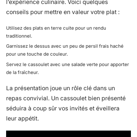
l’expérience culinaire. Voici quelques
conseils pour mettre en valeur votre plat :
Utilisez des plats en terre cuite pour un rendu
traditionnel.
Garnissez le dessus avec un peu de persil frais haché
pour une touche de couleur.
Servez le cassoulet avec une salade verte pour apporter
de la fraîcheur.
La présentation joue un rôle clé dans un
repas convivial. Un cassoulet bien présenté
séduira à coup sûr vos invités et éveillera
leur appétit.