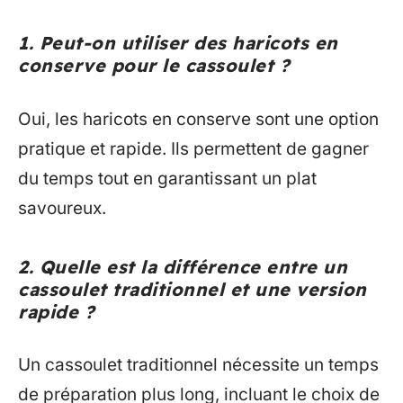
1. Peut-on utiliser des haricots en
conserve pour le cassoulet ?
Oui, les haricots en conserve sont une option
pratique et rapide. Ils permettent de gagner
du temps tout en garantissant un plat
savoureux.
2. Quelle est la différence entre un
cassoulet traditionnel et une version
rapide ?
Un cassoulet traditionnel nécessite un temps
de préparation plus long, incluant le choix de