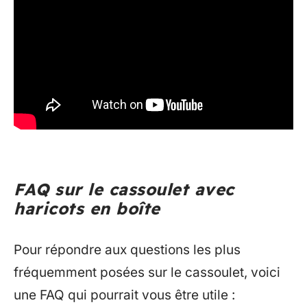
FAQ sur le cassoulet avec
haricots en boîte
Pour répondre aux questions les plus
fréquemment posées sur le cassoulet, voici
une FAQ qui pourrait vous être utile :