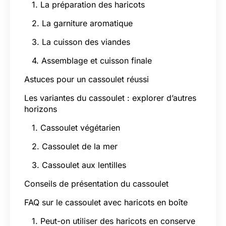
1. La préparation des haricots
2. La garniture aromatique
3. La cuisson des viandes
4. Assemblage et cuisson finale
Astuces pour un cassoulet réussi
Les variantes du cassoulet : explorer d’autres
horizons
1. Cassoulet végétarien
2. Cassoulet de la mer
3. Cassoulet aux lentilles
Conseils de présentation du cassoulet
FAQ sur le cassoulet avec haricots en boîte
1. Peut-on utiliser des haricots en conserve