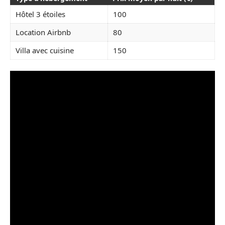
Hôtel 3 étoiles
100
Location Airbnb
80
Villa avec cuisine
150