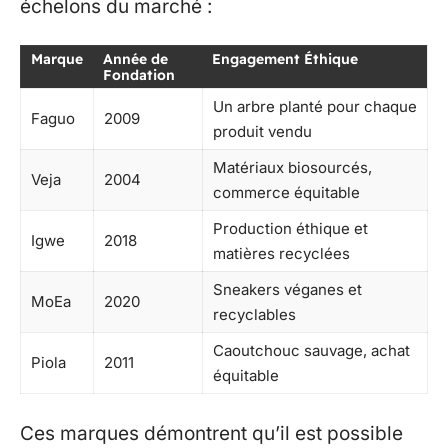
échelons du marché :
Marque
Année de
Engagement Éthique
Fondation
Un arbre planté pour chaque
Faguo
2009
produit vendu
Matériaux biosourcés,
Veja
2004
commerce équitable
Production éthique et
Igwe
2018
matières recyclées
Sneakers véganes et
MoEa
2020
recyclables
Caoutchouc sauvage, achat
Piola
2011
équitable
Ces marques démontrent qu’il est possible