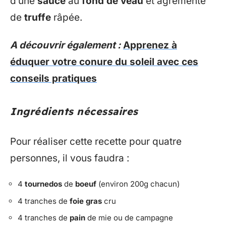
d’une
sauce
au
fond de veau
et agrémenté
de
truffe
râpée.
A découvrir également :
Apprenez à
éduquer votre conure du soleil avec ces
conseils pratiques
Ingrédients nécessaires
Pour réaliser cette recette pour quatre
personnes, il vous faudra :
4
tournedos
de
boeuf
(environ 200g chacun)
4 tranches de
foie gras
cru
4 tranches de
pain
de mie ou de campagne